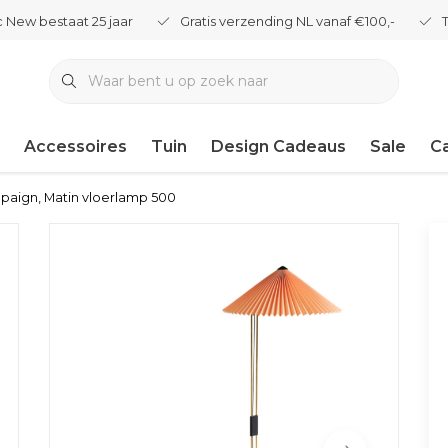
 New bestaat 25 jaar
Gratis verzending NL vanaf €100,-
Accessoires
Tuin
Design Cadeaus
Sale
C
paign, Matin vloerlamp 500