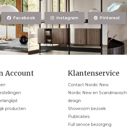
Facebook
Instagram
Pinterest
n Account
Klantenservice
gen
Contact Nordic New
estellingen
Nordic New en Scandinavisch
rlanglijst
design
ijk producten
Showroom bezoek
Publicaties
Full service bezorging