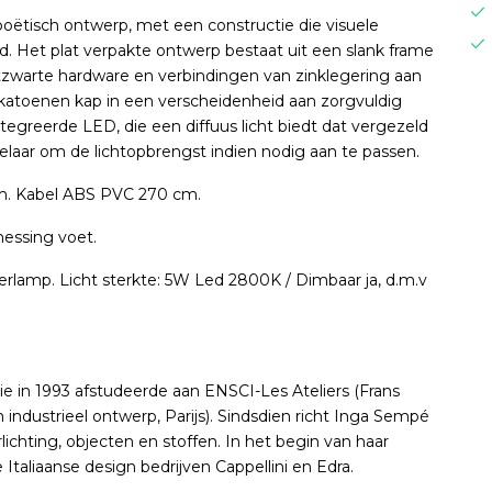
oëtisch ontwerp, met een constructie die visuele
. Het plat verpakte ontwerp bestaat uit een slank frame
tzwarte hardware en verbindingen van zinklegering aan
katoenen kap in een verscheidenheid aan zorgvuldig
tegreerde LED, die een diffuus licht biedt dat vergezeld
kelaar om de lichtopbrengst indien nodig aan te passen.
m. Kabel ABS PVC 270 cm.
essing voet.
oerlamp. Licht sterkte: 5W Led 2800K / Dimbaar ja, d.m.v
e in 1993 afstudeerde aan ENSCI-Les Ateliers (Frans
 industrieel ontwerp, Parijs). Sindsdien richt Inga Sempé
ichting, objecten en stoffen. In het begin van haar
taliaanse design bedrijven Cappellini en Edra.