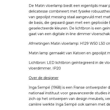
De Matin vloerlamp biedt een eigentijds maar p
delicatesse combineert met fysieke robuustheid
van gepolijst messing staal aangevuld met ma
de basis, die gepaard gaan met een geplooide 
geselecteerde kleuren. De lichtbron is een geïn
gaat van een digitale in-line dimmer vloerscha
Afmetingen Matin vloerlamp: H129 W50 L50 c
Matin lamp gemaakt van Katoen en gepolijst m
Lichtbron: LED lichtbron geïntegreerd in de vl
vloerdimmer. IP20
Over de designer
Inga Sempé (1968) is een Franse ontwerpster di
nationaal instituut voor geavanceerde studies in
zich op het ontwerpen van design meubels, verl
carrière werkte Inga Sempé ook samen met de I