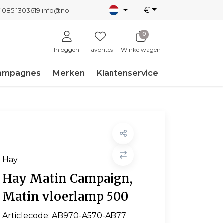
€
T 085 1303619
info@nordicnew.nl
0
Inloggen
Favorites
Winkelwagen
ampagnes
Merken
Klantenservice
Hay
Hay Matin Campaign,
Matin vloerlamp 500
Articlecode:
AB970-A570-AB77