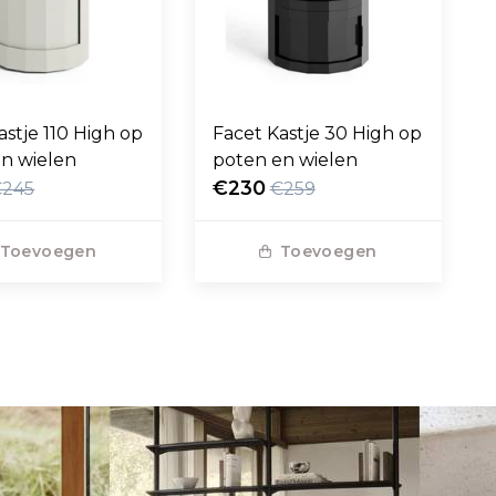
astje 110 High op
Facet Kastje 30 High op
n wielen
poten en wielen
€230
€245
€259
Toevoegen
Toevoegen