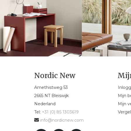
Nordic New
Mij
Amethistweg 53
Inlog
2665 NT Bleiswijk
Mijn b
Nederland
Mijn ve
Tel:
+31 (0) 85 1303619
Vergel
info@nordicnew.com