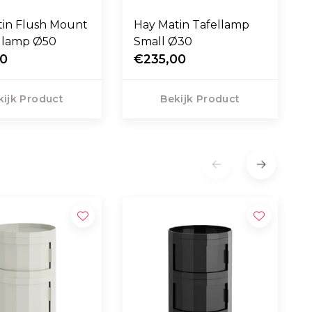
tin Flush Mount
Hay Matin Tafellamp
dlamp Ø50
Small Ø30
00
€235,00
kijk Product
Bekijk Product