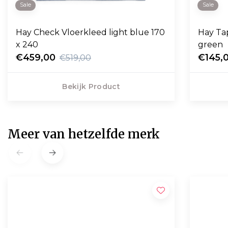
Sale
Sale
Hay Check Vloerkleed light blue 170
Hay Ta
x 240
green
€459,00
€145,
€519,00
Bekijk Product
Meer van hetzelfde merk