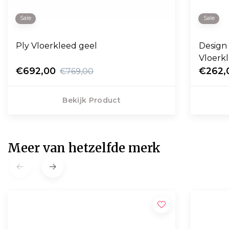
Sale
Sale
Ply Vloerkleed geel
Design
Vloerkl
€692,00
€262,
€769,00
Bekijk Product
Meer van hetzelfde merk