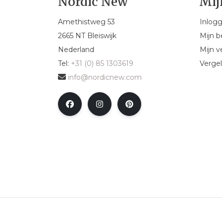
Nordic New
Mij
Amethistweg 53
Inlog
2665 NT Bleiswijk
Mijn b
Nederland
Mijn ve
Tel:
+31 (0) 85 1303619
Vergel
info@nordicnew.com