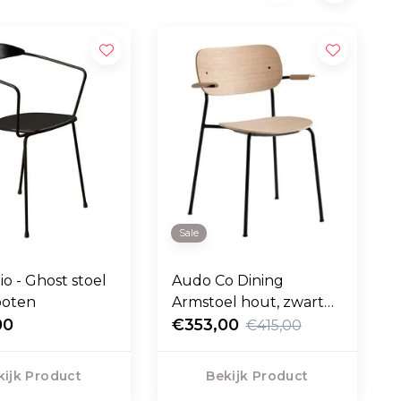
Sale
io - Ghost stoel
Audo Co Dining
poten
Armstoel hout, zwart
00
stalen poten
€353,00
€415,00
kijk Product
Bekijk Product