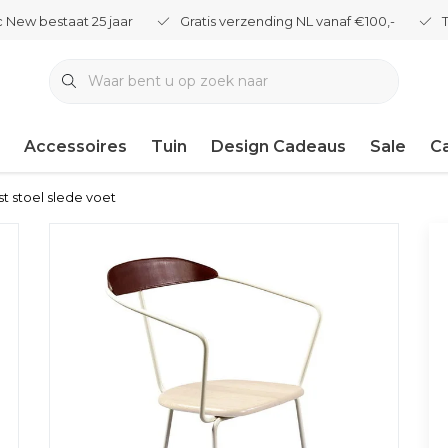
 New bestaat 25 jaar
Gratis verzending NL vanaf €100,-
Accessoires
Tuin
Design Cadeaus
Sale
C
st stoel slede voet