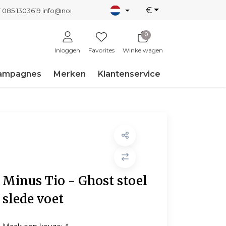
€
T 085 1303619
info@nordicnew.nl
0
Inloggen
Favorites
Winkelwagen
ampagnes
Merken
Klantenservice
Minus Tio - Ghost stoel
slede voet