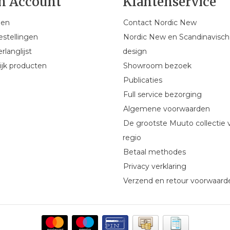
n Account
Klantenservice
gen
Contact Nordic New
estellingen
Nordic New en Scandinavisch
rlanglijst
design
ijk producten
Showroom bezoek
Publicaties
Full service bezorging
Algemene voorwaarden
De grootste Muuto collectie 
regio
Betaal methodes
Privacy verklaring
Verzend en retour voorwaard