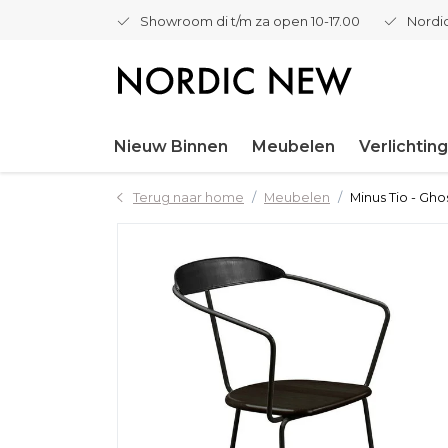
Showroom di t/m za open 10-17.00
Nordic
Nieuw Binnen
Meubelen
Verlichting
Terug naar home
Meubelen
Minus Tio - Gho