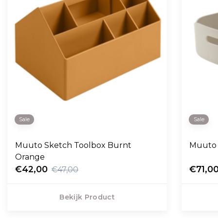
Sale
Sale
Muuto Sketch Toolbox Burnt
Muuto 
Orange
€42,00
€71,0
€47,00
Bekijk Product