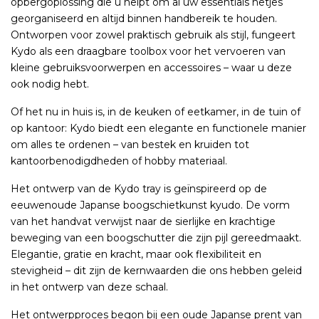
opbergoplossing die u helpt om al uw essentials netjes
georganiseerd en altijd binnen handbereik te houden.
Ontworpen voor zowel praktisch gebruik als stijl, fungeert
Kydo als een draagbare toolbox voor het vervoeren van
kleine gebruiksvoorwerpen en accessoires – waar u deze
ook nodig hebt.
Of het nu in huis is, in de keuken of eetkamer, in de tuin of
op kantoor: Kydo biedt een elegante en functionele manier
om alles te ordenen – van bestek en kruiden tot
kantoorbenodigdheden of hobby materiaal.
Het ontwerp van de Kydo tray is geïnspireerd op de
eeuwenoude Japanse boogschietkunst kyudo. De vorm
van het handvat verwijst naar de sierlijke en krachtige
beweging van een boogschutter die zijn pijl gereedmaakt.
Elegantie, gratie en kracht, maar ook flexibiliteit en
stevigheid – dit zijn de kernwaarden die ons hebben geleid
in het ontwerp van deze schaal.
Het ontwerpproces begon bij een oude Japanse prent van