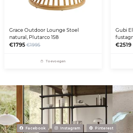
Grace Outdoor Lounge Stoel
Gubi E
natural, Plutarco 158
fustag
€1795
€2519
€1995
Toevoegen
Facebook
Instagram
Pinterest