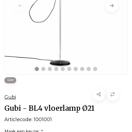
Sale
Gubi
Gubi - BL4 vloerlamp Ø21
Articlecode:
1001001
Maak een keuze:
*