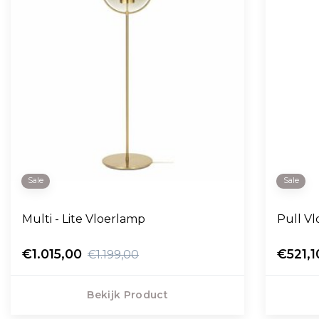
Sale
Sale
Multi - Lite Vloerlamp
Pull V
€1.015,00
€521,1
€1.199,00
Bekijk Product