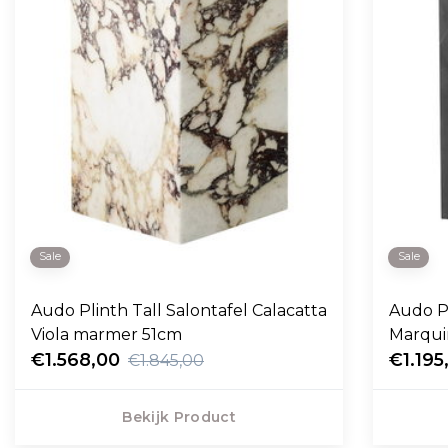
Sale
Sale
Audo Plinth Tall Salontafel Calacatta
Audo Pl
Viola marmer 51cm
Marqui
€1.568,00
€1.195
€1.845,00
Bekijk Product