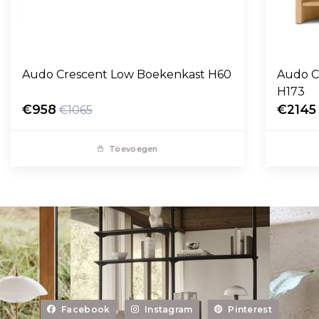
Audo Crescent Low Boekenkast H60
Audo C
H173
€958
€2145
€1065
Toevoegen
Facebook
Instagram
Pinterest