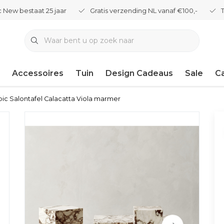
 New bestaat 25 jaar
Gratis verzending NL vanaf €100,-
Accessoires
Tuin
Design Cadeaus
Sale
C
bic Salontafel Calacatta Viola marmer