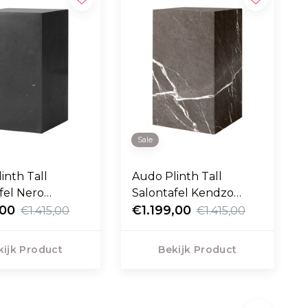
Sale
inth Tall
Audo Plinth Tall
fel Nero
Salontafel Kendzo
na marmer 51cm
,00
marmer 51cm
€1.199,00
€1.415,00
€1.415,00
kijk Product
Bekijk Product