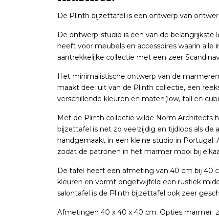
De Plinth bijzettafel is een ontwerp van ontwe
De ontwerp-studio is een van de belangrijkste
heeft voor meubels en accessoires waarin alle ir
aantrekkelijke collectie met een zeer Scandinavi
Het minimalistische ontwerp van de marmeren plin
maakt deel uit van de Plinth collectie, een reeks
verschillende kleuren en maten(low, tall en cubi
Met de Plinth collectie wilde Norm Architect
bijzettafel is net zo veelzijdig en tijdloos als de 
handgemaakt in een kleine studio in Portugal
zodat de patronen in het marmer mooi bij elkaa
De tafel heeft een afmeting van 40 cm bij 40 c
kleuren en vormt ongetwijfeld een rustiek midd
salontafel is de Plinth bijzettafel ook zeer gesc
Afmetingen 40 x 40 x 40 cm. Opties marmer: zw