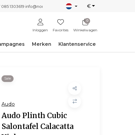
€
T 085 1303619
info@nordicnew.nl
0
Inloggen
Favorites
Winkelwagen
ampagnes
Merken
Klantenservice
Sale
Audo
Audo Plinth Cubic
Salontafel Calacatta