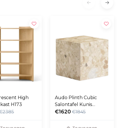
rescent High
Audo Plinth Cubic
kast H173
Salontafel Kunis
Breccia marmer 40cm
€1620
€2385
€1845
Toevoegen
Toevoegen