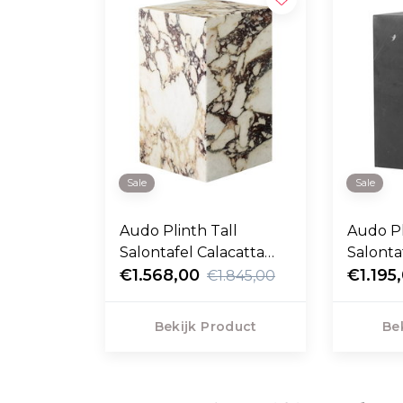
Sale
Sale
Audo Plinth Tall
Audo Pl
Salontafel Calacatta
Salonta
Viola marmer 51cm
€1.568,00
Marqui
€1.195
€1.845,00
Bekijk Product
Be