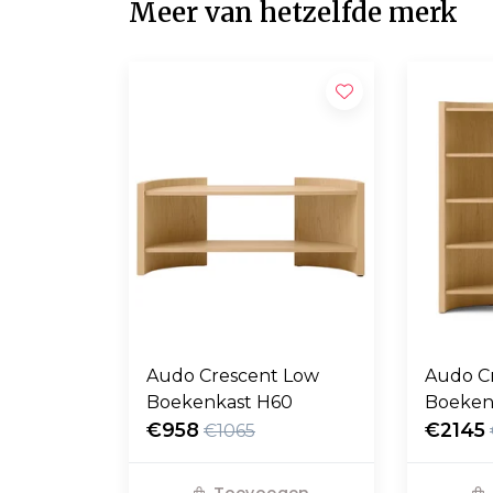
Meer van hetzelfde merk
Audo Crescent Low
Audo C
Boekenkast H60
Boeken
€958
€2145
€1065
Toevoegen