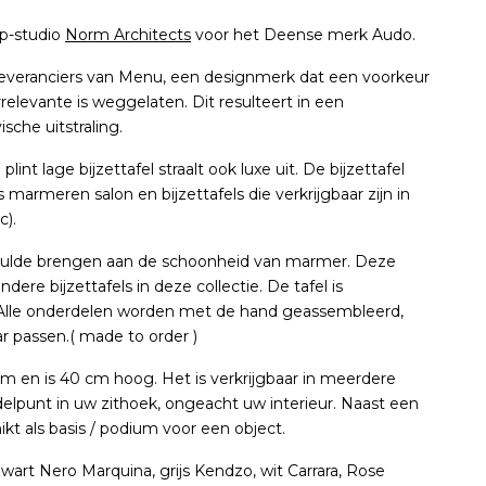
rp-studio
Norm Architects
voor het Deense merk Audo.
 leveranciers van Menu, een designmerk dat een voorkeur
relevante is weggelaten. Dit resulteert in een
sche uitstraling.
t lage bijzettafel straalt ook luxe uit. De bijzettafel
 marmeren salon en bijzettafels die verkrijgbaar zijn in
c).
s hulde brengen aan de schoonheid van marmer. Deze
andere bijzettafels in deze collectie. De tafel is
. Alle onderdelen worden met de hand geassembleerd,
r passen.( made to order )
m en is 40 cm hoog. Het is verkrijgbaar in meerdere
elpunt in uw zithoek, ongeacht uw interieur. Naast een
hikt als basis / podium voor een object.
art Nero Marquina, grijs Kendzo, wit Carrara, Rose