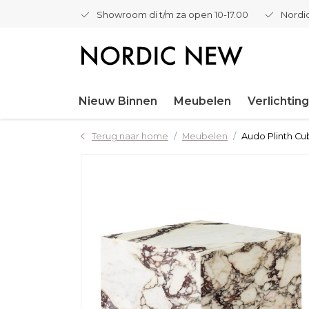
Showroom di t/m za open 10-17.00
Nordic
Nieuw Binnen
Meubelen
Verlichting
Terug naar home
Meubelen
Audo Plinth Cu