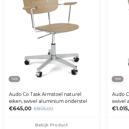
Sale
Sale
Audo Co Task Armstoel naturel
Audo C
eiken, swivel aluminium onderstel
swivel
€645,00
€1.015
€805,00
Bekijk Product