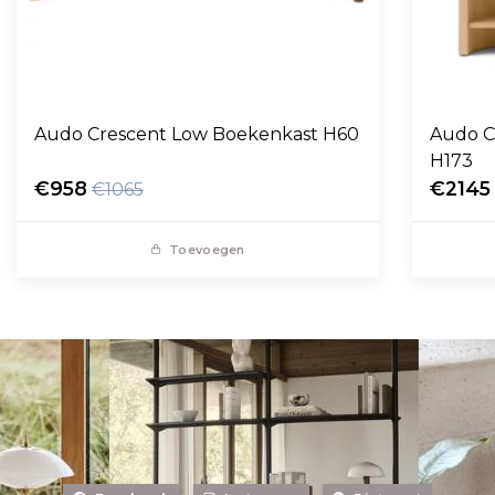
Audo Crescent Low Boekenkast H60
Audo C
H173
€958
€2145
€1065
Toevoegen