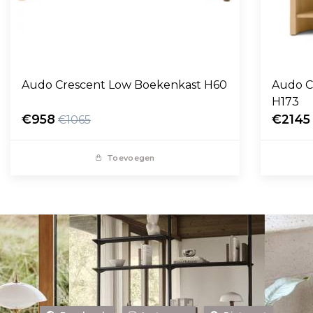
Audo Crescent Low Boekenkast H60
Audo C
H173
€958
€2145
€1065
Toevoegen