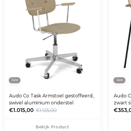
Sale
Sale
Audo Co Task Armstoel gestoffeerd,
Audo Co Dining Armstoel hout,
swivel aluminium onderstel
zwart 
€1.015,00
€353,
€1.125,00
Bekijk Product