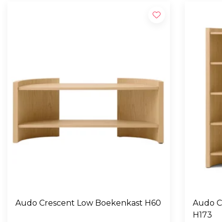
Audo Crescent Low Boekenkast H60
Audo C
H173