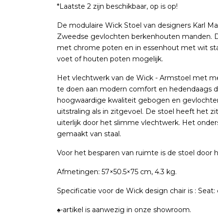
*Laatste 2 zijn beschikbaar, op is op!
De modulaire Wick Stoel van designers Karl Malm
Zweedse gevlochten berkenhouten manden. De W
met chrome poten en in essenhout met wit stal
voet of houten poten mogelijk.
Het vlechtwerk van de Wick - Armstoel met metal
te doen aan modern comfort en hedendaags des
hoogwaardige kwaliteit gebogen en gevlochten 
uitstraling als in zitgevoel. De stoel heeft het
uiterlijk door het slimme vlechtwerk. Het onderst
gemaakt van staal.
Voor het besparen van ruimte is de stoel door
Afmetingen: 57×50.5×75 cm, 4.3 kg.
Specificatie voor de Wick design chair is : Sea
♠-artikel is aanwezig in onze showroom.