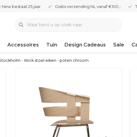
 New bestaat 25 jaar
Gratis verzending NL vanaf €100,-
Accessoires
Tuin
Design Cadeaus
Sale
C
tockholm - Wick stoel eiken - poten chroom