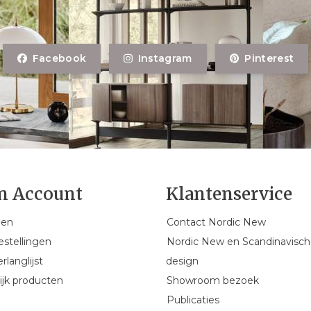
Facebook
Instagram
Pinterest
n Account
Klantenservice
gen
Contact Nordic New
estellingen
Nordic New en Scandinavisch
rlanglijst
design
ijk producten
Showroom bezoek
Publicaties