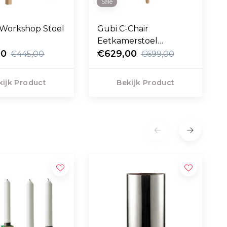
Sale
Workshop Stoel
Gubi C-Chair
Eetkamerstoel
00
Papiertouw
€629,00
€445,00
€699,00
kijk Product
Bekijk Product