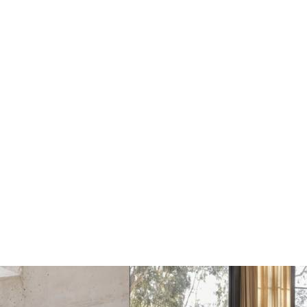
Bridge Dienblad
Bridge Dienblad rood
donker eiken
€175
€175
€197
€197
Toevoegen
Toevoegen