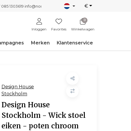
€
T 085 1303619
info@nordicnew.nl
0
Inloggen
Favorites
Winkelwagen
ampagnes
Merken
Klantenservice
Design House
Stockholm
Design House
Stockholm - Wick stoel
eiken - poten chroom