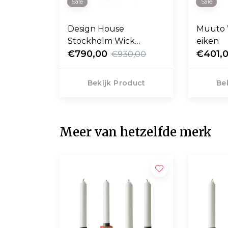
Sale
Sale
Design House
Muuto 
Stockholm Wick
eiken
Bureaustoel swivel
€790,00
€401,
€930,00
voet
Bekijk Product
Be
Meer van hetzelfde merk