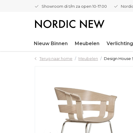
Showroom di t/m za open 10-17.00
Nordic
Nieuw Binnen
Meubelen
Verlichting
Terug naar home
Meubelen
Design House S