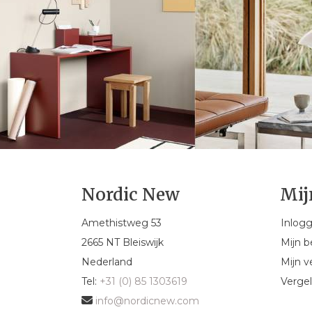
Nordic New
Mij
Amethistweg 53
Inlog
2665 NT Bleiswijk
Mijn b
Nederland
Mijn ve
Tel:
+31 (0) 85 1303619
Vergel
info@nordicnew.com