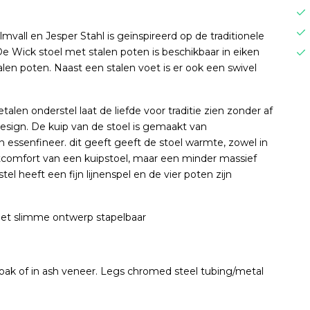
vall en Jesper Stahl is geïnspireerd op de traditionele
ick stoel met stalen poten is beschikbaar in eiken
en poten. Naast een stalen voet is er ook een swivel
en onderstel laat de liefde voor traditie zien zonder af
ign. De kuip van de stoel is gemaakt van
essenfineer. dit geeft geeft de stoel warmte, zowel in
 zitcomfort van een kuipstoel, maar een minder massief
el heeft een fijn lijnenspel en de vier poten zijn
 het slimme ontwerp stapelbaar
t: oak of in ash veneer. Legs chromed steel tubing/metal