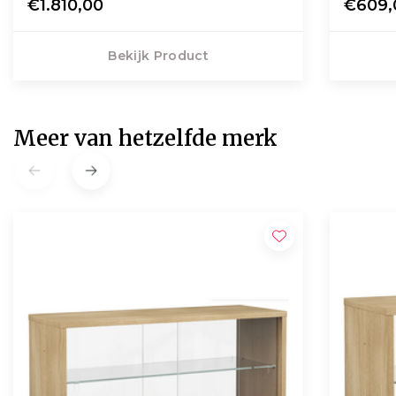
€1.810,00
€609,
Bekijk Product
Meer van hetzelfde merk