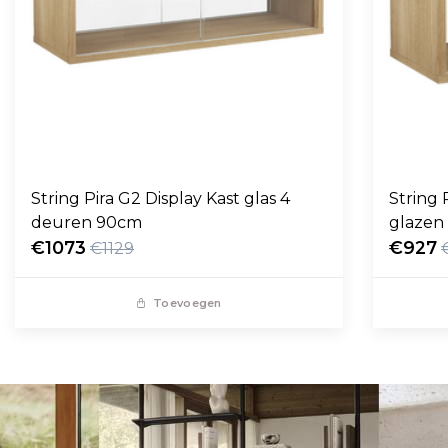
String Pira G2 Display Kast glas 4
String Pira G2 
deuren 90cm
glazen
€1073
€927
€1129
Toevoegen