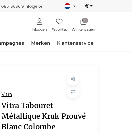
€
T 085 1303619
info@nordicnew.nl
0
Inloggen
Favorites
Winkelwagen
ampagnes
Merken
Klantenservice
Vitra
Vitra Tabouret
Métallique Kruk Prouvé
Blanc Colombe