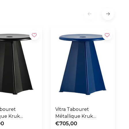
abouret
Vitra Tabouret
V
que Kruk
Métallique Kruk
art
00
Prouve Bleu Marcoule
€705,00