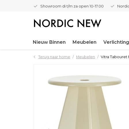
Showroom di t/m za open 10-17.00
Nordic
Nieuw Binnen
Meubelen
Verlichting
Terug naar home
Meubelen
Vitra Tabouret