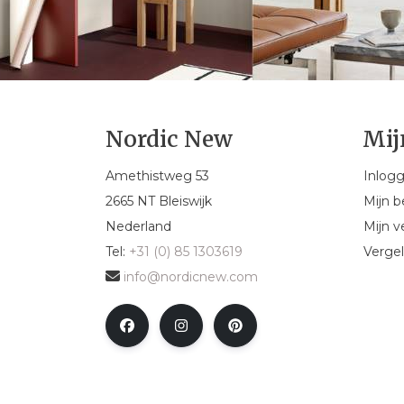
Nordic New
Mij
Amethistweg 53
Inlog
2665 NT Bleiswijk
Mijn b
Nederland
Mijn ve
Tel:
+31 (0) 85 1303619
Vergel
info@nordicnew.com