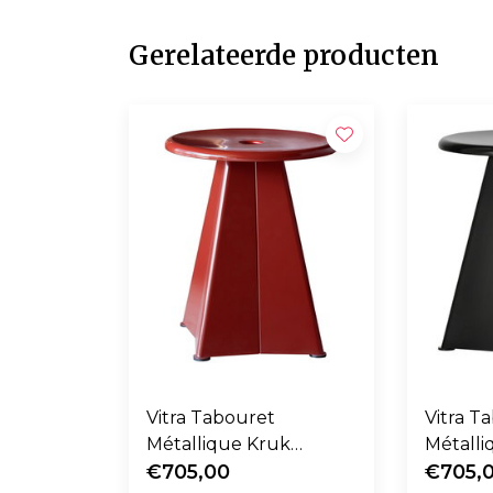
Gerelateerde producten
Vitra Tabouret
Vitra T
Métallique Kruk
Métalli
Japanese Red
€705,00
Diepzw
€705,