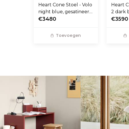
Heart Cone Stoel - Volo
Heart C
night blue, gesatineerd
2 dark 
RVS voet
€3480
stalen 
€3590
Toevoegen