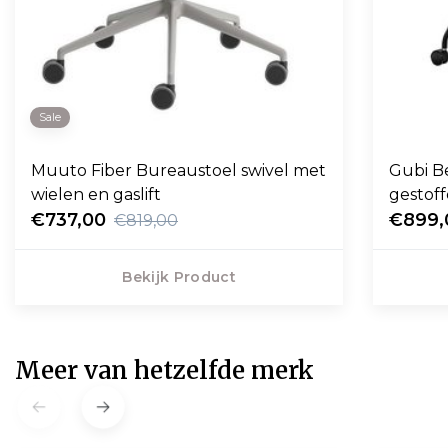
Sale
Muuto Fiber Bureaustoel swivel met
Gubi B
wielen en gaslift
gestoff
€737,00
€899,
€819,00
Bekijk Product
Meer van hetzelfde merk