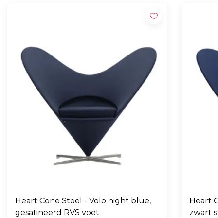
Heart Cone Stoel - Volo night blue,
Heart C
gesatineerd RVS voet
zwart s