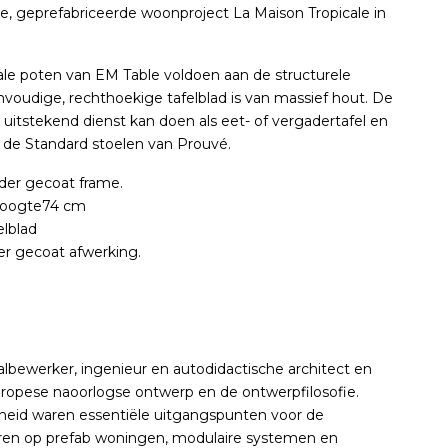
, geprefabriceerde woonproject La Maison Tropicale in
le poten van EM Table voldoen aan de structurele
nvoudige, rechthoekige tafelblad is van massief hout. De
e uitstekend dienst kan doen als eet- of vergadertafel en
j de Standard stoelen van Prouvé.
eder gecoat frame.
Hoogte74 cm
elblad
r gecoat afwerking.
bewerker, ingenieur en autodidactische architect en
uropese naoorlogse ontwerp en de ontwerpfilosofie.
heid waren essentiële uitgangspunten voor de
ren op prefab woningen, modulaire systemen en