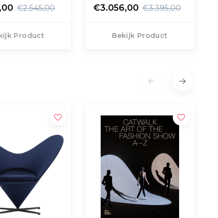
,00
€3.056,00
€2.545,00
€3.395,00
kijk Product
Bekijk Product