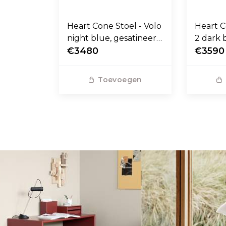
Heart Cone Stoel - Volo
Heart C
night blue, gesatineerd
2 dark 
RVS voet
€3480
stalen 
€3590
Toevoegen