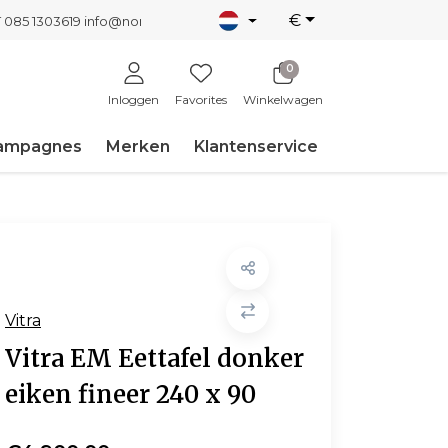
€
T 085 1303619
info@nordicnew.nl
0
Inloggen
Favorites
Winkelwagen
ampagnes
Merken
Klantenservice
Vitra
Vitra EM Eettafel donker
eiken fineer 240 x 90