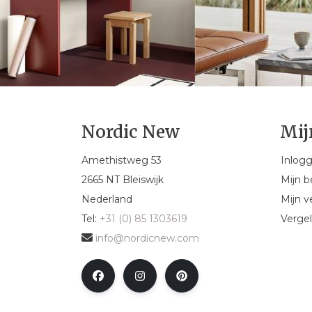
Nordic New
Mij
Amethistweg 53
Inlog
2665 NT Bleiswijk
Mijn b
Nederland
Mijn ve
Tel:
+31 (0) 85 1303619
Vergel
info@nordicnew.com