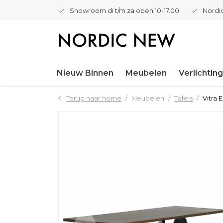
Showroom di t/m za open 10-17.00
Nordic
Nieuw Binnen
Meubelen
Verlichting
Terug naar home
Meubelen
Tafels
Vitra 