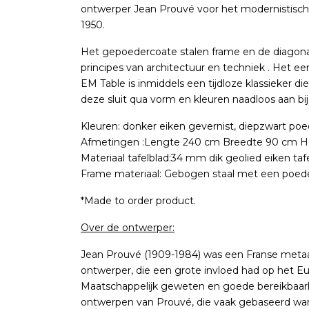
ontwerper Jean Prouvé voor het modernistische
1950.
Het gepoedercoate stalen frame en de diagona
principes van architectuur en techniek . Het ee
EM Table is inmiddels een tijdloze klassieker di
deze sluit qua vorm en kleuren naadloos aan bi
Kleuren: donker eiken gevernist, diepzwart po
Afmetingen :Lengte 240 cm Breedte 90 cm 
Materiaal tafelblad:34 mm dik geolied eiken taf
Frame materiaal: Gebogen staal met een poede
*Made to order product.
Over de ontwerper:
Jean Prouvé (1909-1984) was een Franse metaal
ontwerper, die een grote invloed had op het E
Maatschappelijk geweten en goede bereikbaar
ontwerpen van Prouvé, die vaak gebaseerd wa