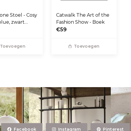
one Stoel - Cosy
Catwalk The Art of the
blue, zwart
Fashion Show - Boek
voet
€59
Toevoegen
Toevoegen
Facebook
Instagram
Pinterest