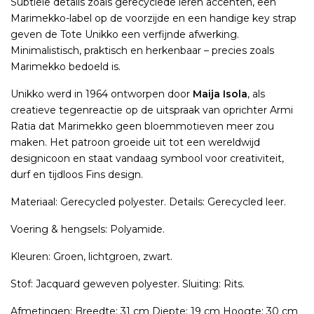
Subtiele details zoals gerecyclede leren accenten, een
Marimekko-label op de voorzijde en een handige key strap
geven de Tote Unikko een verfijnde afwerking.
Minimalistisch, praktisch en herkenbaar – precies zoals
Marimekko bedoeld is.
Unikko werd in 1964 ontworpen door
Maija Isola
, als
creatieve tegenreactie op de uitspraak van oprichter Armi
Ratia dat Marimekko geen bloemmotieven meer zou
maken. Het patroon groeide uit tot een wereldwijd
designicoon en staat vandaag symbool voor creativiteit,
durf en tijdloos Fins design.
Materiaal: Gerecycled polyester. Details: Gerecycled leer.
Voering & hengsels: Polyamide.
Kleuren: Groen, lichtgroen, zwart.
Stof: Jacquard geweven polyester. Sluiting: Rits.
Afmetingen: Breedte: 31 cm Diepte: 19 cm Hoogte: 30 cm