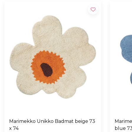
Marimekko Unikko Badmat beige 73
Marime
x 74
blue 73