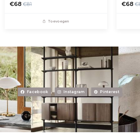
€68
€68
€81
€
Toevoegen
Facebook
Instagram
Pinterest