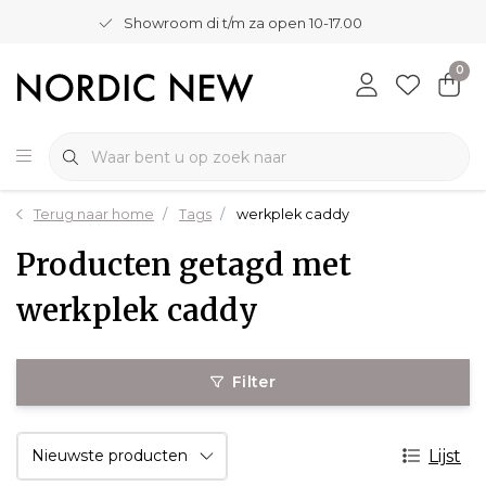
Showroom di t/m za open 10-17.00
0
Terug naar home
Tags
werkplek caddy
Producten getagd met
werkplek caddy
Filter
Lijst