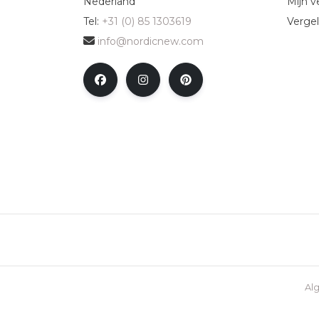
Nederland
Mijn ve
Tel:
+31 (0) 85 1303619
Vergel
info@nordicnew.com
Al