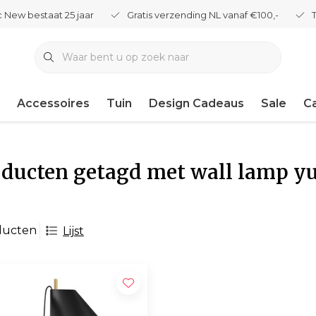
 New bestaat 25 jaar
Gratis verzending NL vanaf €100,-
Accessoires
Tuin
Design Cadeaus
Sale
C
ducten getagd met wall lamp y
ducten
Lijst