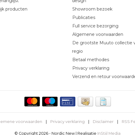
rlanglijst
design
ijk producten
Showroom bezoek
Publicaties
Full service bezorging
Algemene voorwaarden
De grootste Muuto collectie 
regio
Betaal methodes
Privacy verklaring
Verzend en retour voorwaard
gemene voorwaarden
|
Privacy verklaring
|
Disclaimer
|
RSS F
© Copyright 2026 - Nordic New | Realisatie
InStijl Media