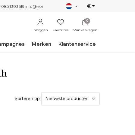
€
T 085 1303619
info@nordicnew.nl
0
Inloggen
Favorites
Winkelwagen
ampagnes
Merken
Klantenservice
uh
Sorteren op