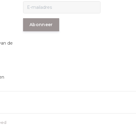
Abonneer
van de
en
eed