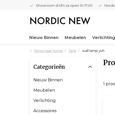
Showroom di t/m za open 10-17.00
Nordic
Nieuw Binnen
Meubelen
Verlichting
Terug naar home
Tags
wall lamp yuh
Pro
Categorieën
Nieuw Binnen
1 pro
Meubelen
Verlichting
Accessoires