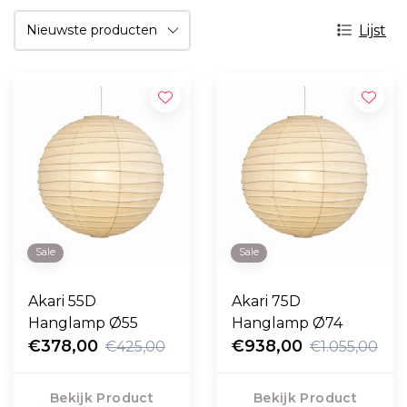
Lijst
Sale
Sale
Akari 55D
Akari 75D
Hanglamp Ø55
Hanglamp Ø74
€378,00
€938,00
€425,00
€1.055,00
Bekijk Product
Bekijk Product