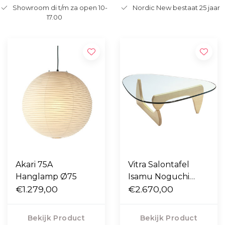
Showroom di t/m za open 10-
Nordic New bestaat 25 jaar
17.00
Akari 75A
Vitra Salontafel
Hanglamp Ø75
Isamu Noguchi
€1.279,00
esdoorn
€2.670,00
Bekijk Product
Bekijk Product