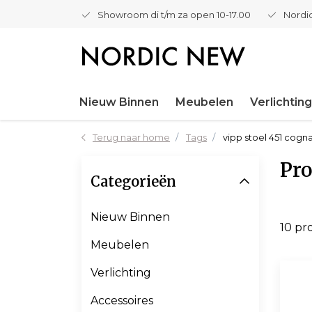
Showroom di t/m za open 10-17.00
Nordic
Nieuw Binnen
Meubelen
Verlichting
Terug naar home
Tags
vipp stoel 451 cogn
Pro
Categorieën
Nieuw Binnen
10 pr
Meubelen
Verlichting
Accessoires