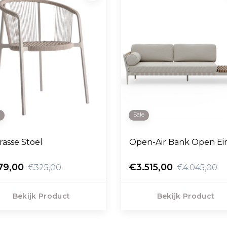
e
Sale
rasse Stoel
Open-Air Bank Open E
79,00
€3.515,00
€325,00
€4.045,00
Bekijk Product
Bekijk Product