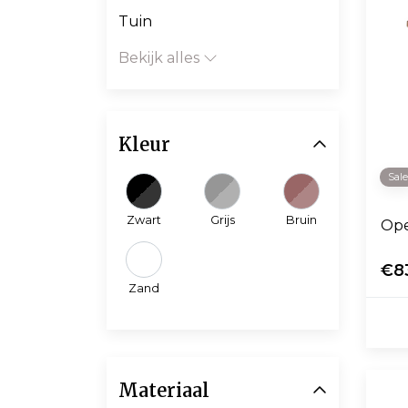
Tuin
Bekijk alles
Kleur
Sal
Zwart
Grijs
Bruin
€8
Zand
Materiaal