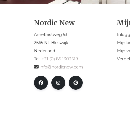
Nordic New
Mij
Amethistweg 53
Inlog
2665 NT Bleiswijk
Mijn b
Nederland
Mijn ve
Tel:
+31 (0) 85 1303619
Vergel
info@nordicnew.com