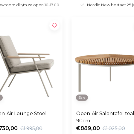
wroom di t/m za open 10-17.00
Nordic New bestaat 25 j
e
Sale
n-Air Lounge Stoel
Open-Air Salontafel tea
90cm
730,00
€889,00
€1.995,00
€1.025,00