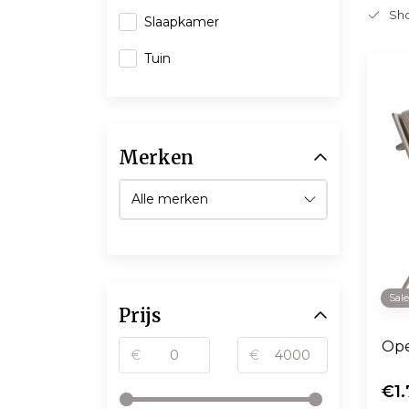
Sho
Slaapkamer
Tuin
Merken
Sal
Prijs
Ope
€
€
€1.