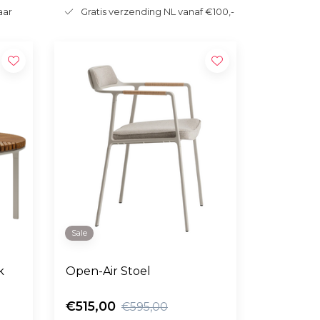
aar
Gratis verzending NL vanaf €100,-
Sale
k
Open-Air Stoel
€515,00
€595,00