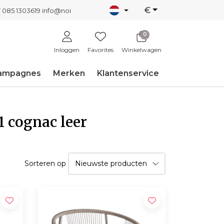
€
T 085 1303619
info@nordicnew.nl
0
Inloggen
Favorites
Winkelwagen
ampagnes
Merken
Klantenservice
1 cognac leer
Sorteren op