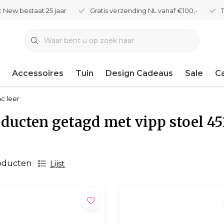
 New bestaat 25 jaar
Gratis verzending NL vanaf €100,-
Accessoires
Tuin
Design Cadeaus
Sale
C
ac leer
ducten getagd met vipp stoel 45
oducten
Lijst