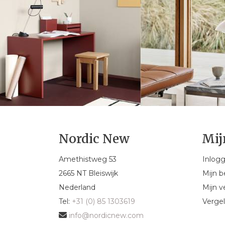
Nordic New
Mij
Amethistweg 53
Inlog
2665 NT Bleiswijk
Mijn b
Nederland
Mijn ve
Tel:
+31 (0) 85 1303619
Vergel
info@nordicnew.com