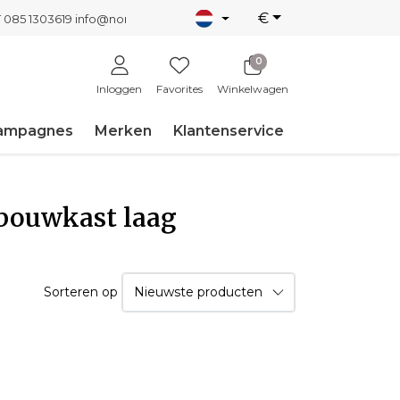
€
T 085 1303619
info@nordicnew.nl
0
Inloggen
Favorites
Winkelwagen
ampagnes
Merken
Klantenservice
nbouwkast laag
Sorteren op