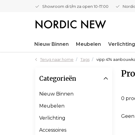
Showroom di t/m za open 10-17.00
Nordic
Nieuw Binnen
Meubelen
Verlichting
Terug naar home
Tags
vipp 474 aanbouwka
Pro
Categorieën
Nieuw Binnen
0 pr
Meubelen
Geen
Verlichting
Accessoires