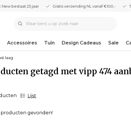
 New bestaat 25 jaar
Gratis verzending NL vanaf €100,-
Accessoires
Tuin
Design Cadeaus
Sale
C
st laag
ducten getagd met vipp 474 aa
oducten
Lijst
 producten gevonden!