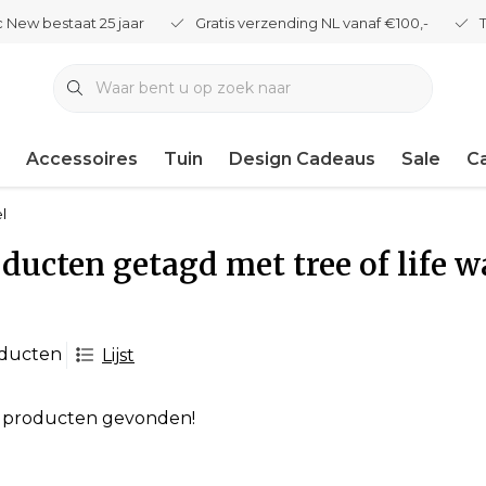
 New bestaat 25 jaar
Gratis verzending NL vanaf €100,-
Accessoires
Tuin
Design Cadeaus
Sale
C
el
ducten getagd met tree of life w
oducten
Lijst
 producten gevonden!