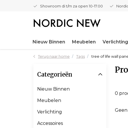
Showroom di t/m za open 10-17.00
Nordic
Nieuw Binnen
Meubelen
Verlichting
Terug naar home
Tags
tree of life wall pan
Pro
Categorieën
Nieuw Binnen
0 pr
Meubelen
Geen
Verlichting
Accessoires