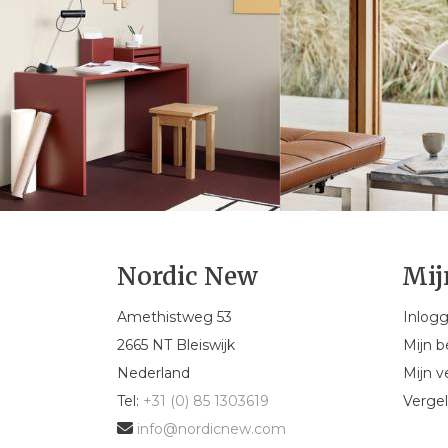
Nordic New
Mij
Amethistweg 53
Inlog
2665 NT Bleiswijk
Mijn b
Nederland
Mijn ve
Tel:
+31 (0) 85 1303619
Vergel
info@nordicnew.com