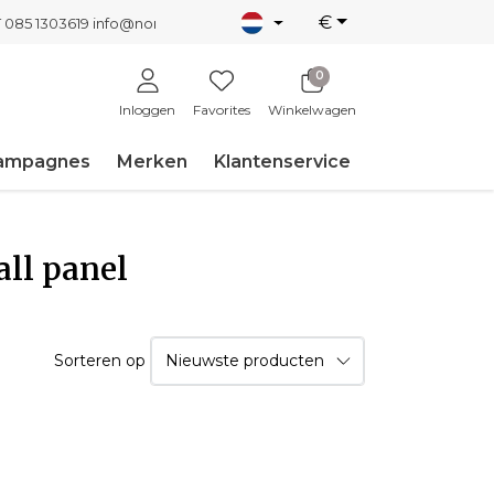
€
T 085 1303619
info@nordicnew.nl
0
Inloggen
Favorites
Winkelwagen
ampagnes
Merken
Klantenservice
all panel
Sorteren op