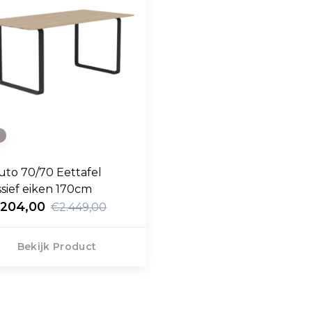
e
to 70/70 Eettafel
sief eiken 170cm
.204,00
€2.449,00
Bekijk Product