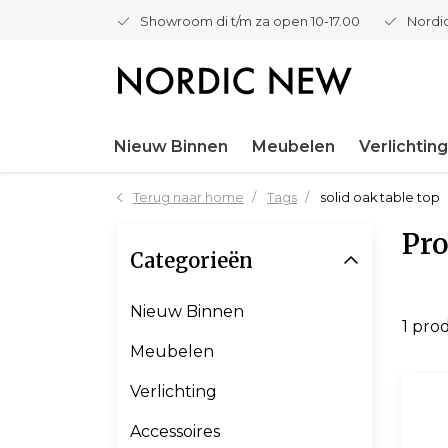
Showroom di t/m za open 10-17.00
Nordic
Nieuw Binnen
Meubelen
Verlichting
Terug naar home
Tags
solid oak table top
Pro
Categorieën
Nieuw Binnen
1 pro
Meubelen
Verlichting
Accessoires