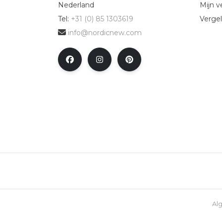
Nederland
Mijn ve
Tel:
+31 (0) 85 1303619
Vergel
info@nordicnew.com
Al