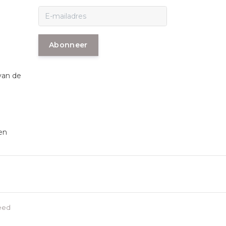
Abonneer
van de
en
eed