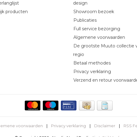
rlanglijst
design
ijk producten
Showroom bezoek
Publicaties
Full service bezorging
Algemene voorwaarden
De grootste Muuto collectie 
regio
Betaal methodes
Privacy verklaring
Verzend en retour voorwaard
gemene voorwaarden
|
Privacy verklaring
|
Disclaimer
|
RSS F