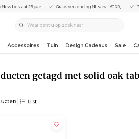
 New bestaat 25 jaar
Gratis verzending NL vanaf €100,-
Accessoires
Tuin
Design Cadeaus
Sale
C
ducten getagd met solid oak tab
ducten
Lijst