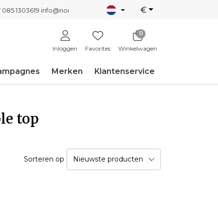
€
T 085 1303619
info@nordicnew.nl
0
Inloggen
Favorites
Winkelwagen
ampagnes
Merken
Klantenservice
le top
Sorteren op