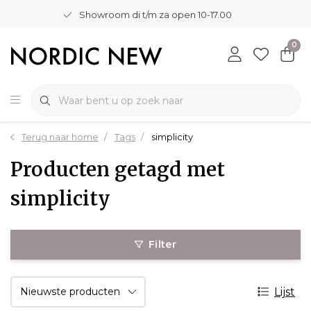
Showroom di t/m za open 10-17.00
0
Terug naar home
Tags
simplicity
Producten getagd met
simplicity
Filter
Lijst