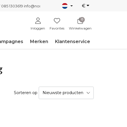
€
T 085 1303619
info@nordicnew.nl
0
Inloggen
Favorites
Winkelwagen
ampagnes
Merken
Klantenservice
g
Sorteren op