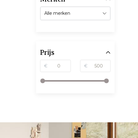
Prijs
€
€