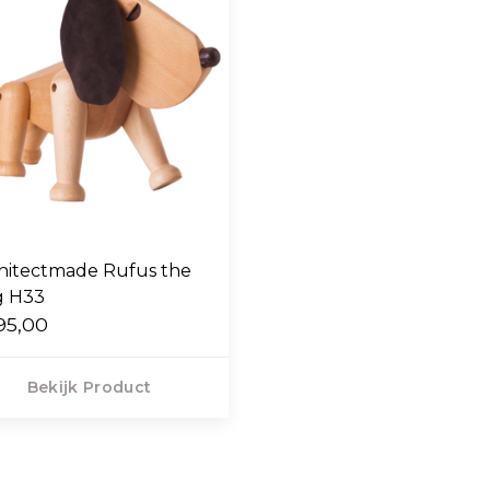
hitectmade Rufus the
Dog H33
95,00
Bekijk Product