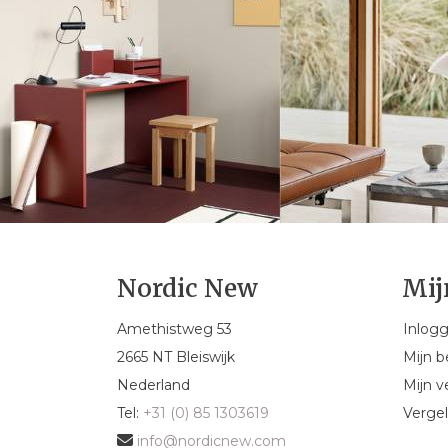
Nordic New
Mij
Amethistweg 53
Inlog
2665 NT Bleiswijk
Mijn b
Nederland
Mijn ve
Tel:
+31 (0) 85 1303619
Vergel
info@nordicnew.com