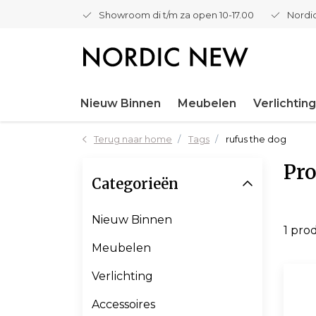
Showroom di t/m za open 10-17.00
Nordic
Nieuw Binnen
Meubelen
Verlichting
Terug naar home
Tags
rufus the dog
Pro
Categorieën
Nieuw Binnen
1 pro
Meubelen
Verlichting
Accessoires