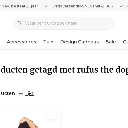
 New bestaat 25 jaar
Gratis verzending NL vanaf €100,-
Accessoires
Tuin
Design Cadeaus
Sale
C
ducten getagd met rufus the do
ducten
Lijst