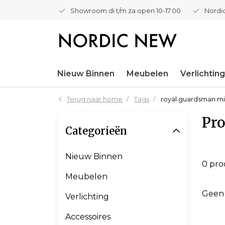
Showroom di t/m za open 10-17.00
Nordic
Nieuw Binnen
Meubelen
Verlichting
Terug naar home
Tags
royal guardsman mi
Pr
Categorieën
Nieuw Binnen
0 pr
Meubelen
Geen
Verlichting
Accessoires