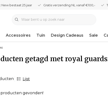
 New bestaat 25 jaar
Gratis verzending NL vanaf €100,-
Accessoires
Tuin
Design Cadeaus
Sale
C
ni
oducten getagd met royal guard
oducten
Lijst
 producten gevonden!