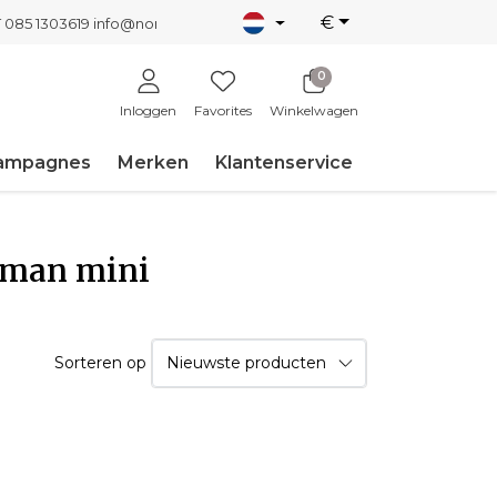
€
T 085 1303619
info@nordicnew.nl
0
Inloggen
Favorites
Winkelwagen
ampagnes
Merken
Klantenservice
sman mini
Sorteren op