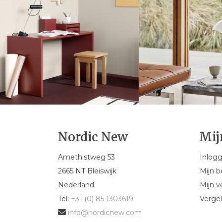
Nordic New
Mij
Amethistweg 53
Inlog
2665 NT Bleiswijk
Mijn b
Nederland
Mijn ve
Tel:
+31 (0) 85 1303619
Vergel
info@nordicnew.com