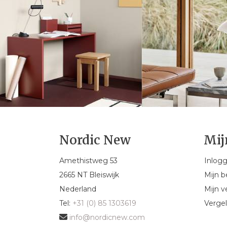
Nordic New
Mij
Amethistweg 53
Inlog
2665 NT Bleiswijk
Mijn b
Nederland
Mijn ve
Tel:
+31 (0) 85 1303619
Vergel
info@nordicnew.com