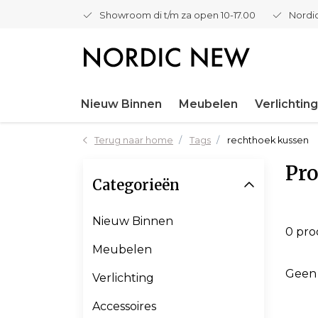
Showroom di t/m za open 10-17.00
Nordic
Nieuw Binnen
Meubelen
Verlichting
Terug naar home
Tags
rechthoek kussen
Pro
Categorieën
Nieuw Binnen
0 pr
Meubelen
Geen
Verlichting
Accessoires