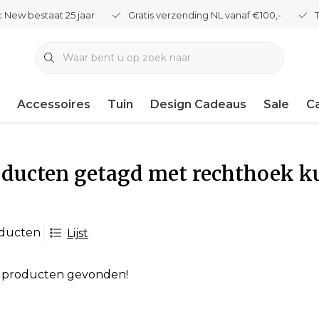
 New bestaat 25 jaar
Gratis verzending NL vanaf €100,-
Accessoires
Tuin
Design Cadeaus
Sale
C
ducten getagd met rechthoek k
oducten
Lijst
 producten gevonden!