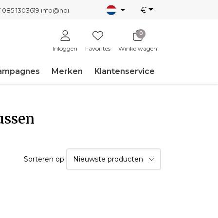
€
T 085 1303619
info@nordicnew.nl
0
Inloggen
Favorites
Winkelwagen
ampagnes
Merken
Klantenservice
ussen
Sorteren op