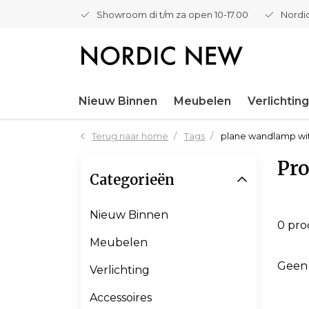
Showroom di t/m za open 10-17.00
Nordic
Nieuw Binnen
Meubelen
Verlichting
Terug naar home
Tags
plane wandlamp wi
Pro
Categorieën
Nieuw Binnen
0 pr
Meubelen
Geen
Verlichting
Accessoires