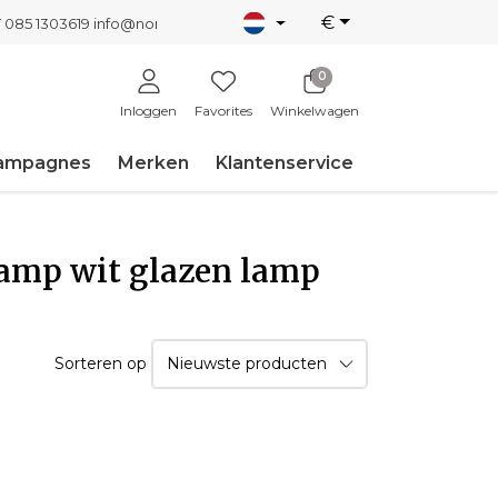
€
T 085 1303619
info@nordicnew.nl
0
Inloggen
Favorites
Winkelwagen
ampagnes
Merken
Klantenservice
amp wit glazen lamp
Sorteren op