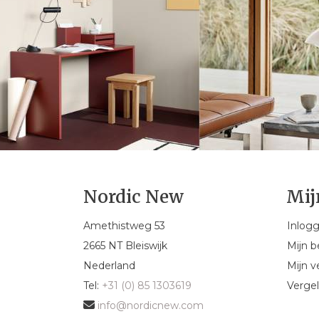
Nordic New
Mij
Amethistweg 53
Inlog
2665 NT Bleiswijk
Mijn b
Nederland
Mijn ve
Tel:
+31 (0) 85 1303619
Vergel
info@nordicnew.com