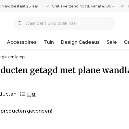
 New bestaat 25 jaar
Gratis verzending NL vanaf €100,-
Accessoires
Tuin
Design Cadeaus
Sale
C
t glazen lamp
ducten getagd met plane wandl
oducten
Lijst
 producten gevonden!