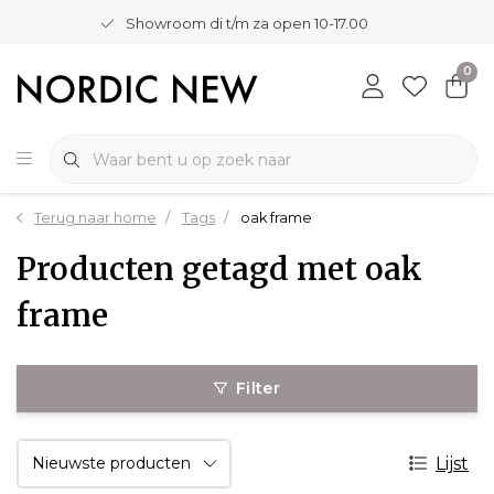
Showroom di t/m za open 10-17.00
0
Terug naar home
Tags
oak frame
Producten getagd met oak
frame
Filter
Lijst