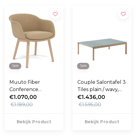
Sale
Sale
Muuto Fiber
Couple Salontafel 3
Conference
Tiles plain / wavy,
Armstoel Ecriture,
€1.070,00
eiken
€1.436,00
eiken poten
€1.189,00
€1.595,00
Bekijk Product
Bekijk Product