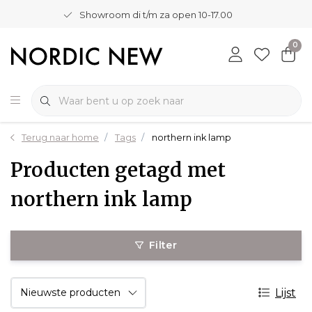
Showroom di t/m za open 10-17.00
0
Terug naar home
Tags
northern ink lamp
Producten getagd met
northern ink lamp
Filter
Lijst