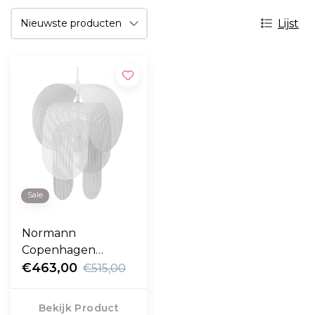
Lijst
Sale
Normann
Copenhagen
Superpose
€463,00
€515,00
Hanglamp
Bekijk Product