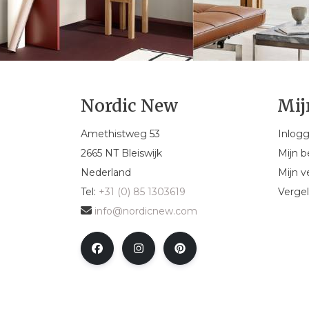
Nordic New
Mij
Amethistweg 53
Inlog
2665 NT Bleiswijk
Mijn b
Nederland
Mijn ve
Tel:
+31 (0) 85 1303619
Vergel
info@nordicnew.com