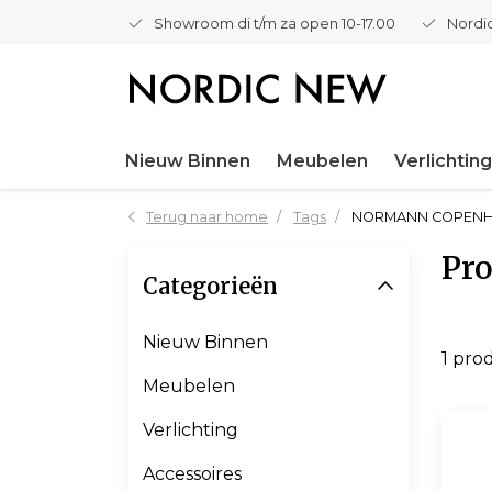
Showroom di t/m za open 10-17.00
Nordic
Nieuw Binnen
Meubelen
Verlichting
Terug naar home
Tags
NORMANN COPENH
Pr
Categorieën
Nieuw Binnen
1 pro
Meubelen
Verlichting
Accessoires