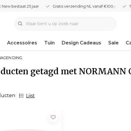
 New bestaat 25 jaar
Gratis verzending NL vanaf €100,-
Accessoires
Tuin
Design Cadeaus
Sale
C
AGEN DING
oducten getagd met NORMANN
ducten
Lijst