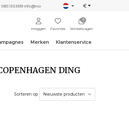
€
T 085 1303619
info@nordicnew.nl
0
Inloggen
Favorites
Winkelwagen
ampagnes
Merken
Klantenservice
 COPENHAGEN DING
Sorteren op