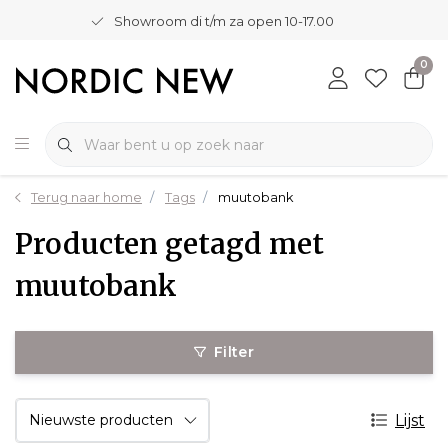
Showroom di t/m za open 10-17.00
0
Terug naar home
Tags
muutobank
Producten getagd met
muutobank
Filter
Lijst