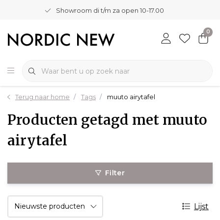
Showroom di t/m za open 10-17.00
0
Terug naar home
Tags
muuto airytafel
Producten getagd met muuto
airytafel
Filter
Lijst