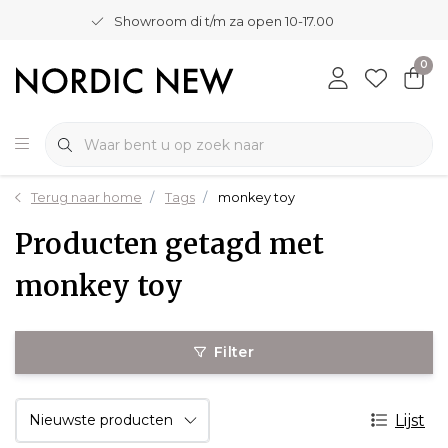
Showroom di t/m za open 10-17.00
0
Terug naar home
Tags
monkey toy
Producten getagd met
monkey toy
Filter
Lijst