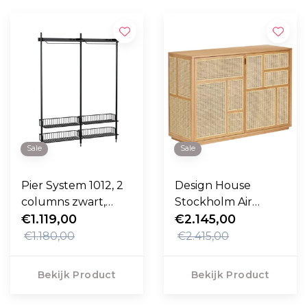
Sale
Sale
Pier System 1012, 2
Design House
columns zwart,
Stockholm Air
zwart
€1.119,00
Dressoir eiken
€2.145,00
€1.180,00
€2.415,00
Bekijk Product
Bekijk Product