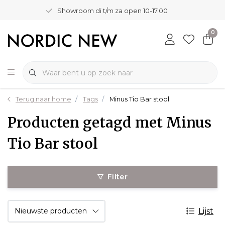
Showroom di t/m za open 10-17.00
0
Terug naar home
Tags
Minus Tio Bar stool
Producten getagd met Minus
Tio Bar stool
Filter
Lijst