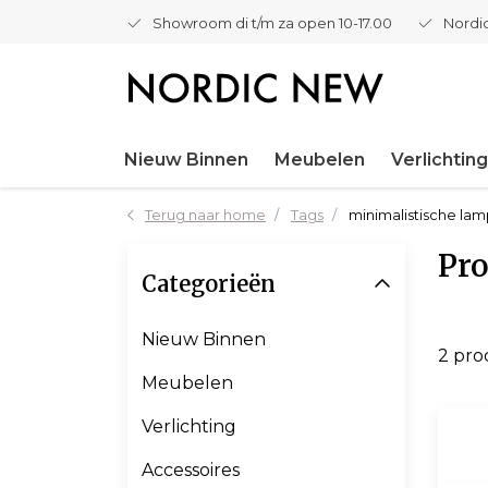
Showroom di t/m za open 10-17.00
Nordic
Nieuw Binnen
Meubelen
Verlichting
Terug naar home
Tags
minimalistische la
Pro
Categorieën
Nieuw Binnen
2 pr
Meubelen
Verlichting
Accessoires