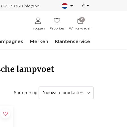
€
T 085 1303619
info@nordicnew.nl
0
Inloggen
Favorites
Winkelwagen
ampagnes
Merken
Klantenservice
sche lampvoet
Sorteren op