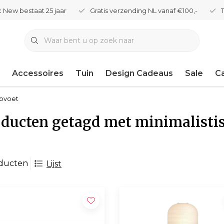
 New bestaat 25 jaar
Gratis verzending NL vanaf €100,-
Accessoires
Tuin
Design Cadeaus
Sale
C
mpvoet
ducten getagd met minimalisti
oducten
Lijst