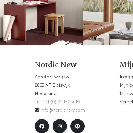
Nordic New
Mij
Amethistweg 53
Inlog
2665 NT Bleiswijk
Mijn b
Nederland
Mijn ve
Tel:
+31 (0) 85 1303619
Vergel
info@nordicnew.com