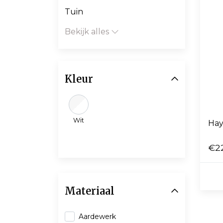
Tuin
Bekijk alles
Kleur
Wit
Hay
€2
Materiaal
Aardewerk