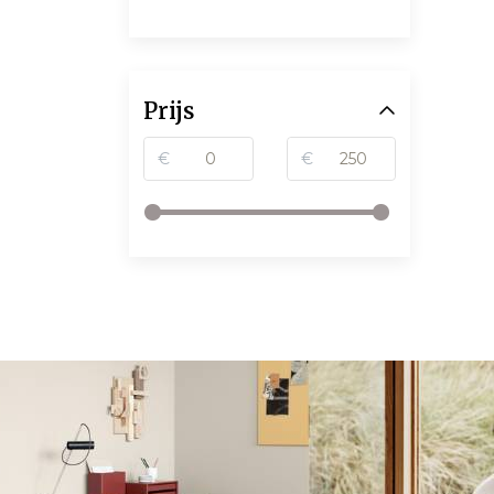
Prijs
€
€