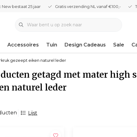
 New bestaat 25 jaar
Gratis verzending NL vanaf €100,-
Accessoires
Tuin
Design Cadeaus
Sale
C
rkruk gezeept eiken naturel leder
ducten getagd met mater high s
en naturel leder
ducten
Lijst