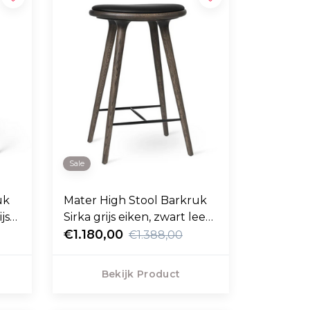
Sale
uk
Mater High Stool Barkruk
js
Sirka grijs eiken, zwart leer
69cm
€1.180,00
€1.388,00
Bekijk Product