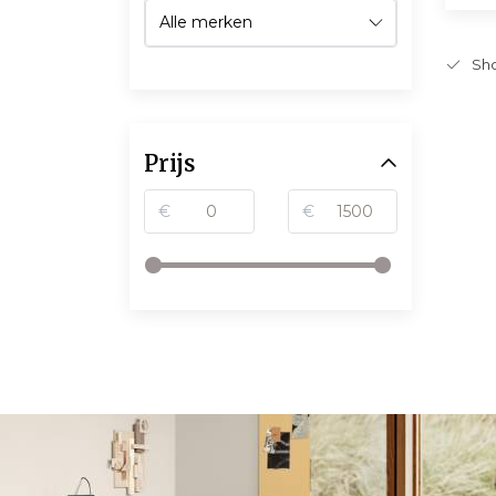
Sho
Prijs
€
€