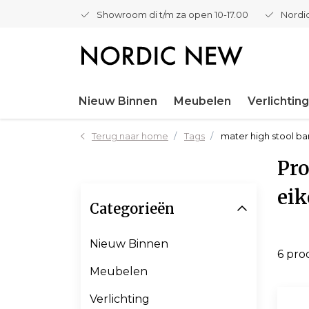
Showroom di t/m za open 10-17.00
Nordic
Nieuw Binnen
Meubelen
Verlichting
Terug naar home
Tags
mater high stool ba
Pro
eik
Categorieën
Nieuw Binnen
6 pro
Meubelen
Verlichting