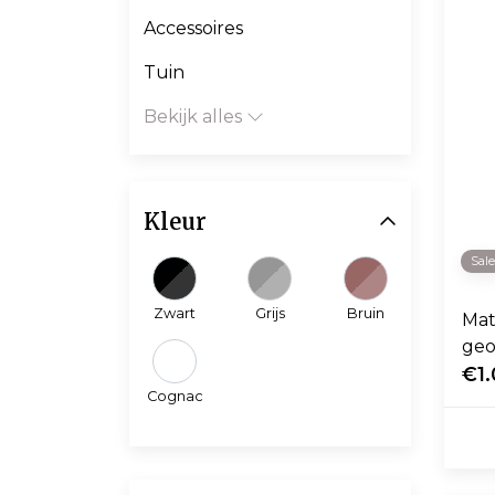
Accessoires
Tuin
Bekijk alles
Kleur
Sal
Zwart
Grijs
Bruin
Mat
geo
ges
€1.
Cognac