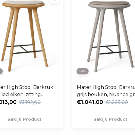
e
Sale
er High Stool Barkruk
Mater High Stool Barkr
lied eiken, zitting
grijs beuken, Nuance gri
toffeerd 69cm
013,00
leer 69cm
€1.041,00
€1.192,00
€1.225,00
Bekijk Product
Bekijk Product