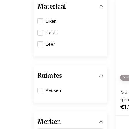
Materiaal
Eiken
Hout
Leer
Ruimtes
Sal
Keuken
Mat
geo
wal
€1.
Merken