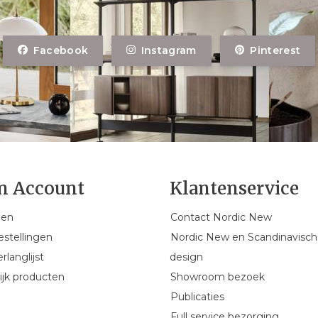
Facebook
Instagram
Pinterest
n Account
Klantenservice
gen
Contact Nordic New
estellingen
Nordic New en Scandinavisch
rlanglijst
design
ijk producten
Showroom bezoek
Publicaties
Full service bezorging