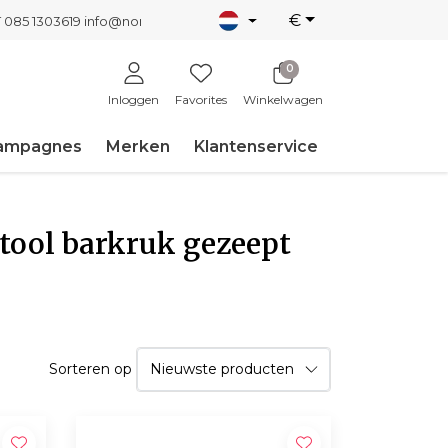
€
T 085 1303619
info@nordicnew.nl
0
Inloggen
Favorites
Winkelwagen
ampagnes
Merken
Klantenservice
tool barkruk gezeept
Sorteren op