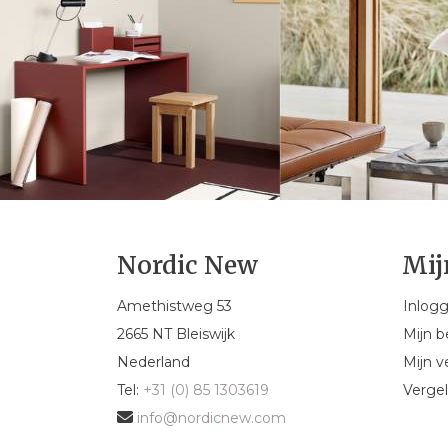
Nordic New
Mij
Amethistweg 53
Inlog
2665 NT Bleiswijk
Mijn b
Nederland
Mijn ve
Tel:
+31 (0) 85 1303619
Vergel
info@nordicnew.com