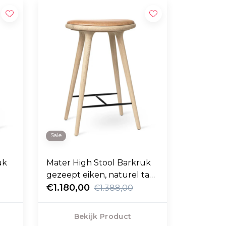
Sale
uk
Mater High Stool Barkruk
gezeept eiken, naturel tan
leer 69cm
€1.180,00
€1.388,00
Bekijk Product