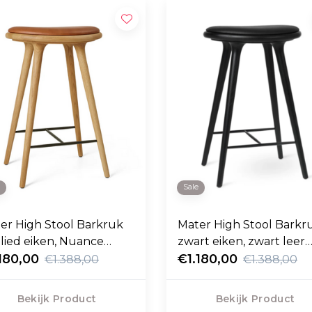
e
Sale
er High Stool Barkruk
Mater High Stool Barkr
lied eiken, Nuance
zwart eiken, zwart leer
noot leer 69cm
180,00
69cm
€1.180,00
€1.388,00
€1.388,00
Bekijk Product
Bekijk Product