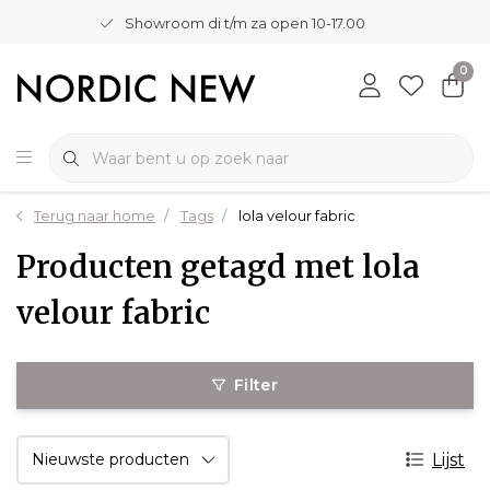
Showroom di t/m za open 10-17.00
0
Terug naar home
Tags
lola velour fabric
Producten getagd met lola
velour fabric
Filter
Lijst