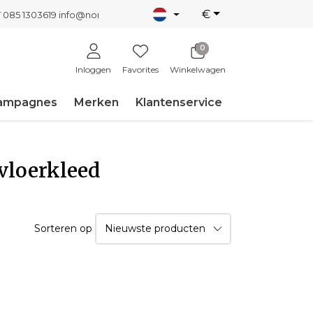
€
T 085 1303619
info@nordicnew.nl
0
Inloggen
Favorites
Winkelwagen
ampagnes
Merken
Klantenservice
vloerkleed
Sorteren op