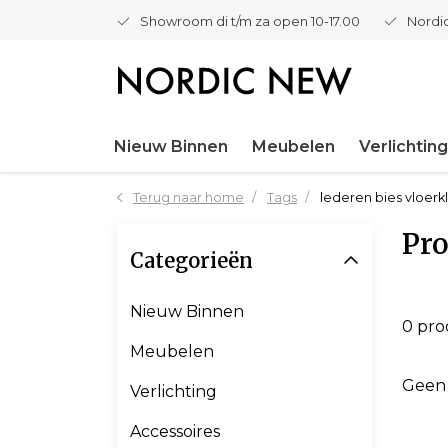
Showroom di t/m za open 10-17.00
Nordic
Nieuw Binnen
Meubelen
Verlichting
Terug naar home
Tags
lederen bies vloer
Pro
Categorieën
Nieuw Binnen
0 pr
Meubelen
Geen
Verlichting
Accessoires