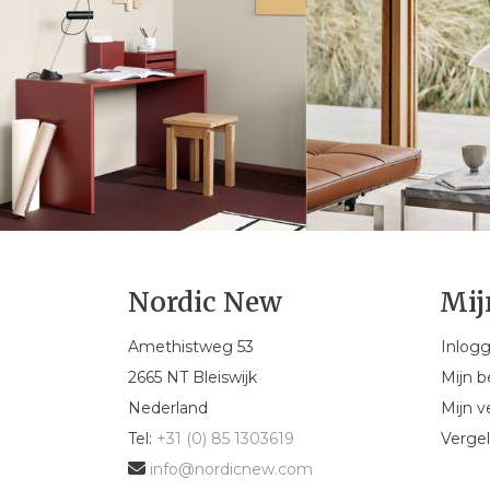
Nordic New
Mij
Amethistweg 53
Inlog
2665 NT Bleiswijk
Mijn b
Nederland
Mijn ve
Tel:
+31 (0) 85 1303619
Vergel
info@nordicnew.com