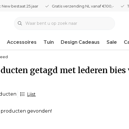
 New bestaat 25 jaar
Gratis verzending NL vanaf €100,-
Accessoires
Tuin
Design Cadeaus
Sale
C
kleed
ducten getagd met lederen bies 
oducten
Lijst
 producten gevonden!