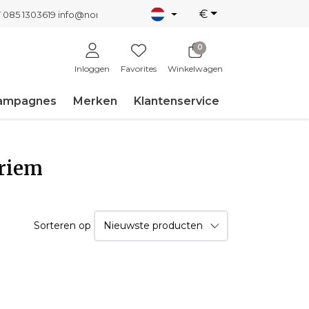
€
T 085 1303619
info@nordicnew.nl
0
Inloggen
Favorites
Winkelwagen
ampagnes
Merken
Klantenservice
 riem
Sorteren op