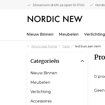
Showroom di t/m za open 10-17.00
Nordic
Nieuw Binnen
Meubelen
Verlichting
Terug naar home
Tags
led buis aan riem
Pro
Categorieën
Nieuw Binnen
0 pr
Meubelen
Geen
Verlichting
Accessoires