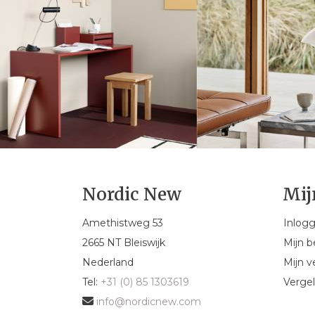
Nordic New
Mij
Amethistweg 53
Inlog
2665 NT Bleiswijk
Mijn b
Nederland
Mijn ve
Tel:
+31 (0) 85 1303619
Vergel
info@nordicnew.com