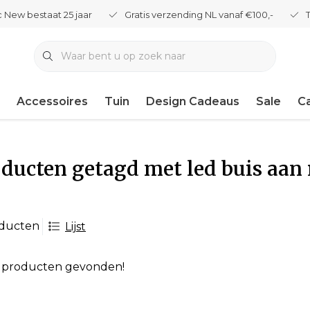
 New bestaat 25 jaar
Gratis verzending NL vanaf €100,-
Accessoires
Tuin
Design Cadeaus
Sale
C
ducten getagd met led buis aan
oducten
Lijst
 producten gevonden!