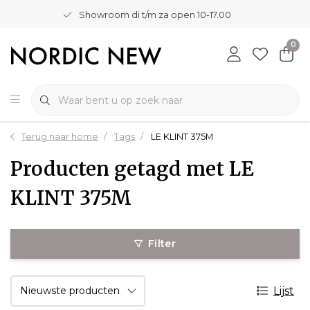
Showroom di t/m za open 10-17.00
0
Terug naar home
Tags
LE KLINT 375M
Producten getagd met LE
KLINT 375M
Filter
Lijst