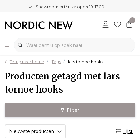
Showroom di t/m za open 10-17.00
0
Terug naar home
Tags
lars tornoe hooks
Producten getagd met lars
tornoe hooks
Filter
Lijst