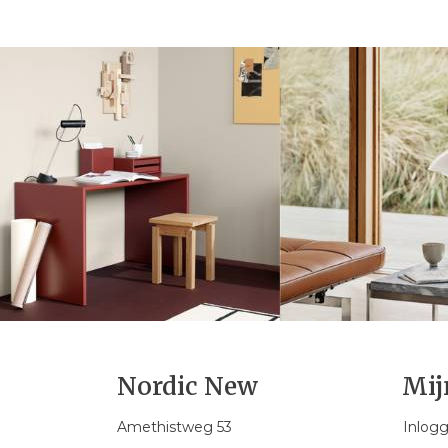
Nordic New
Mij
Amethistweg 53
Inlog