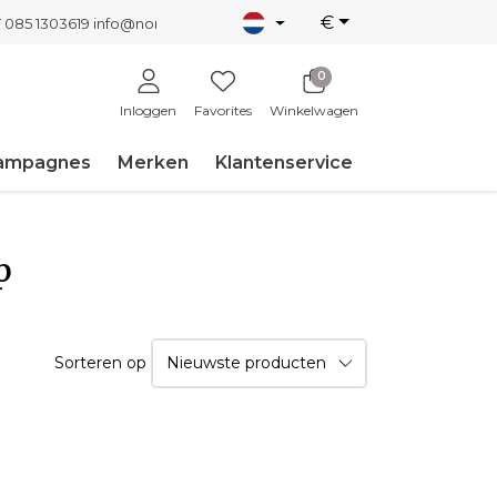
€
T 085 1303619
info@nordicnew.nl
0
Inloggen
Favorites
Winkelwagen
ampagnes
Merken
Klantenservice
p
Sorteren op