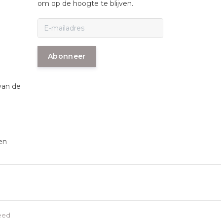
om op de hoogte te blijven.
Abonneer
van de
en
eed