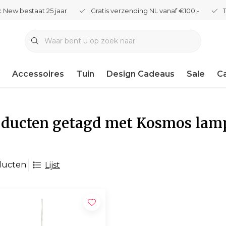
 New bestaat 25 jaar
Gratis verzending NL vanaf €100,-
Accessoires
Tuin
Design Cadeaus
Sale
C
oducten getagd met Kosmos lam
ducten
Lijst