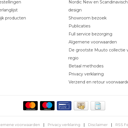
estellingen
Nordic New en Scandinavisch
rlanglijst
design
ijk producten
Showroom bezoek
Publicaties
Full service bezorging
Algemene voorwaarden
De grootste Muuto collectie 
regio
Betaal methodes
Privacy verklaring
Verzend en retour voorwaard
gemene voorwaarden
|
Privacy verklaring
|
Disclaimer
|
RSS F