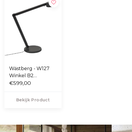
Wästberg - W127
Winkel B2
bureaulamp
€599,00
Bekijk Product