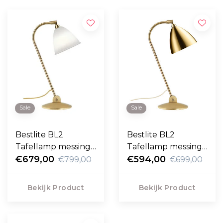
Sale
Sale
Bestlite BL2
Bestlite BL2
Tafellamp messing -
Tafellamp messing -
porselein Ø16
€679,00
messing Ø16
€594,00
€799,00
€699,00
Bekijk Product
Bekijk Product