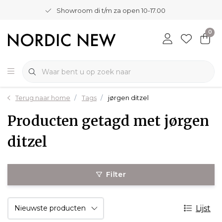
Showroom di t/m za open 10-17.00
0
Terug naar home
Tags
jørgen ditzel
Producten getagd met jørgen
ditzel
Filter
Lijst