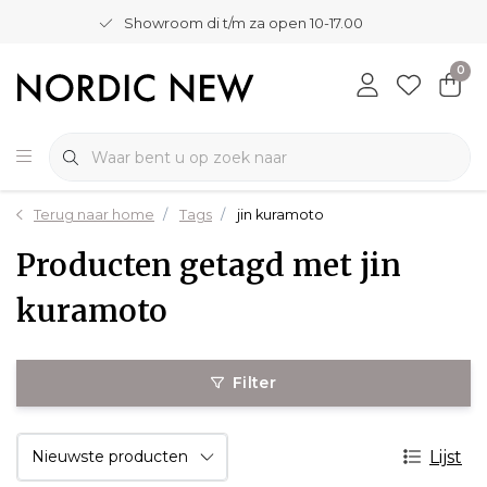
Showroom di t/m za open 10-17.00
0
Terug naar home
Tags
jin kuramoto
Producten getagd met jin
kuramoto
Filter
Lijst