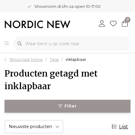
Showroom di t/m za open 10-17.00
0
Terug naar home
Tags
inklapbaar
Producten getagd met
inklapbaar
Filter
Lijst